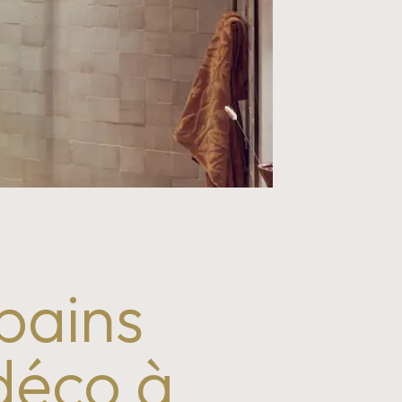
bains 
déco à 