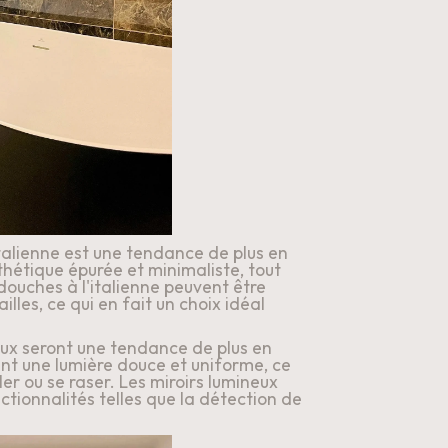
italienne est une tendance de plus en 
thétique épurée et minimaliste, tout 
douches à l'italienne peuvent être 
lles, ce qui en fait un choix idéal 
eux seront une tendance de plus en 
ent une lumière douce et uniforme, ce 
er ou se raser. Les miroirs lumineux 
ionnalités telles que la détection de 